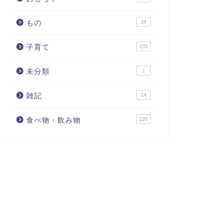
もの
38
子育て
135
未分類
1
雑記
14
食べ物・飲み物
225