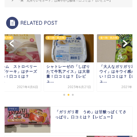
「爽 丸搾りレモネード」は爽やかな酸味！口コミは？【レビュー】
RELATED POST
物・飲み物
食べ物・飲み物
食べ物・飲み物
パルム ストロベリー
シャトレーゼの「しぼり
「大人なガリガリ君
ーズケーキ」はチーズ
たて牛乳アイス」は大容
ウイ」はキウイ感が
弱め！口コミは？
量！口コミは？【レビ
い！口コミは？【レ
...
ュ...
ュ...
2021年4月6日
2023年6月21日
2021年5
「ガリガリ君 うめ」は甘酸っぱくてさ
っぱり。口コミは？【レビュー】