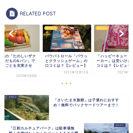
RELATED POST
ちゃ
おもちゃ
おもちゃ
松屋の「たのしいザク
パウパトロール「パウっ
「ハッピーキュート
クくだもの&パン」で
とクラッシュゲーム」の
ーカー」は安いけど
ままごとを充実させ
口コミは？【レビュー】
コミは？【レビュー
.
2022年12月12日
2021年1
2020年5月8日
「さいたま水族館」は子連れにおすす
め！無料でバックヤードツアーまで！
「江刺カルチュアパーク」は駐車場無