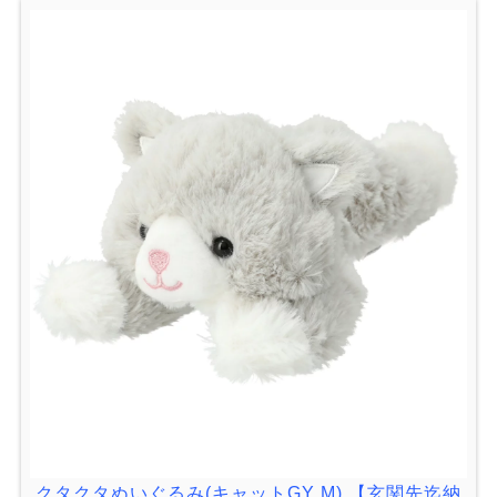
クタクタぬいぐるみ(キャットGY M) 【玄関先迄納