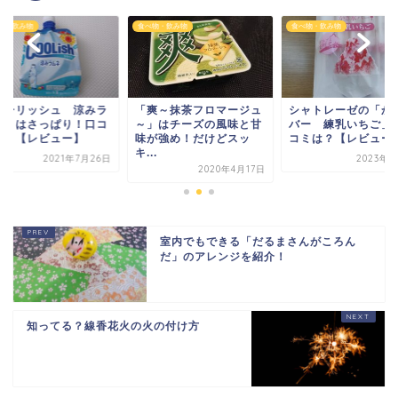
物・飲み物
食べ物・飲み物
食べ物・飲み物
爽～抹茶フロマージュ
シャトレーゼの「かき氷
「クーリッシュ 涼
」はチーズの風味と甘
バー 練乳いちご」の口
ムネ」はさっぱり！
が強め！だけどスッ
コミは？【レビュー】
ミは？【レビュー】
.
2023年9月6日
2021年7
2020年4月17日
室内でもできる「だるまさんがころん
だ」のアレンジを紹介！
知ってる？線香花火の火の付け方